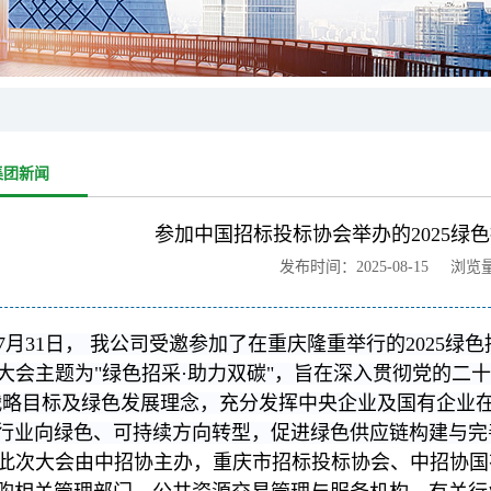
集团新闻
参加中国招标投标协会举办的2025绿
发布时间：2025-08-15 浏览
7月31日， 我公司受邀参加了在重庆隆重举行的2025绿
大会主题为"绿色招采·助力双碳"，旨在深入贯彻党的二
战略目标及绿色发展理念，充分发挥中央企业及国有企业
行业向绿色、可持续方向转型，促进绿色供应链构建与完
此次大会由中招协主办，重庆市招标投标协会、中招协国