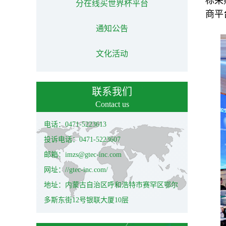
标采
分在线买世界杯平台
商平
通知公告
文化活动
联系我们
Contact us
电话：0471-5223613
投诉电话：0471-5223607
邮箱：imzs@gtec-inc.com
网址：//gtec-inc.com/
地址：内蒙古自治区呼和浩特市赛罕区鄂尔
多斯东街12号银联大厦10层