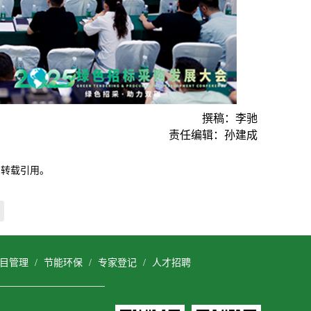
撰稿：李驰
责任编辑：孙建成
自转载引用。
目管理
/
节能环保
/
专家登记
/
人才招聘