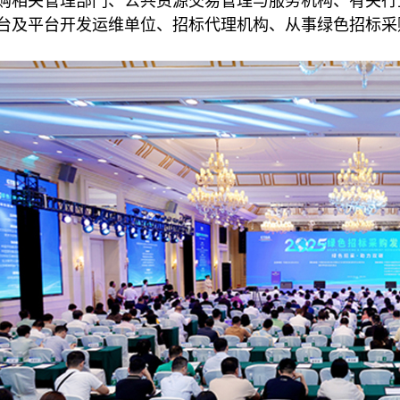
购相关管理部门、公共资源交易管理与服务机构、有关行
台及平台开发运维单位、招标代理机构、从事绿色招标采购