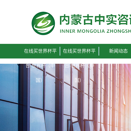
在线买世界杯平台
在线买世界杯平
在线买世界杯平
新闻动态
台-世界杯（中
台-世界杯（中
国）
国）