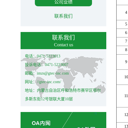
公司业绩
4
联系我们
5
6
联系我们
7
Contact us
8
电话：0471-5223613
9
投诉电话：0471-5223607
邮箱：imzs@gtec-inc.com
1
网址：//gtec-inc.com/
地址：内蒙古自治区呼和浩特市赛罕区鄂尔
11
多斯东街12号银联大厦10层
1
1