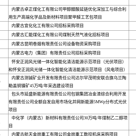
内蒙古卓正煤化工有限公司甲醇醋酸延链优化深加工与综合利
用生产高端化学品及新材料项目聚甲醛工艺包项目
内蒙古宜化化工有限公司招标采购项目
内蒙古汇能煤化工有限公司煤制天然气液化招标项目
内蒙古昆明卷烟有限责任公司设备物资采购项目
内蒙古电力（集团）有限责任公司招标采购项目
怀安正润风光储一体化智能化清洁能源示范项目（光伏项目）
和怀安正润风光储一体化智能化清洁能源示范项目（风电项目）
内蒙古测铖矿业开发有限责任公司达尔罕茂明安联合旗乌兰陶
0
勒盖铜镍矿45万吨/年采选建设项目
包头市延盛新能源有限责任公司包钢集团冶金渣综合利用开发
有限责任公司全额自发自用市场化并网新能源5MWp分布式光伏
项目
中化学（内蒙古）新材料有限责任公司30万吨/年煤制乙二醇项
2
目
3
内蒙古航天金岗重工有限公司金岗重工数控机床采购项目