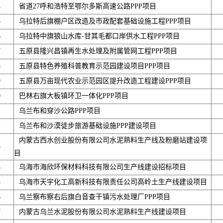
4
省道27呼和浩特至鄂尔多斯高速公路PPP项目
5
乌拉特后旗棚户区改造及市政配套基础设施工程PPP项目
6
乌拉特中旗狼山水库-甘其毛都口岸供水工程PPP项目
7
五原县隆兴昌镇再生水处理及附属管网工程PPP项目
8
五原县特色养殖科普教育示范园建设项目PPP项目
9
五原县万亩现代农业示范园区提升改造工程建设PPP项目
0
巴林右旗大板镇环卫一体化PPP项目
1
乌兰布和穿沙公路PPP项目
2
乌兰布和沙漠徒步旅游基础设施PPP建设项目
内蒙古西水创业股份有限公司水泥熟料生产线及粉磨站建设项
3
目
4
乌海市海欣环保材料科技有限公司生产线建设招标项目
5
乌海市天宇化工高新科技有限责任公司高岭土生产线建设项目
6
乌兰察布察右后旗白音查干镇污水处理厂PPP项目
7
内蒙古乌兰水泥股份有限公司水泥熟料生产线建设项目