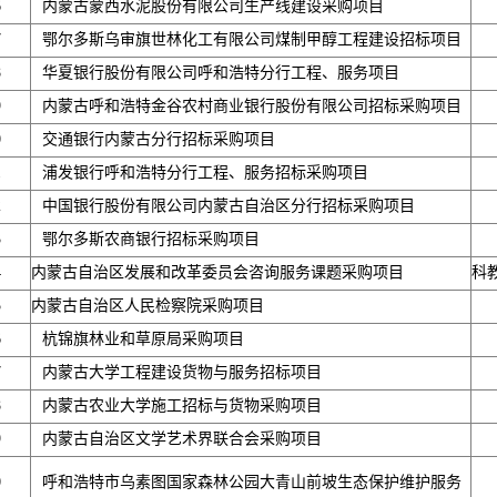
6
内蒙古蒙西水泥股份有限公司生产线建设采购项目
7
鄂尔多斯乌审旗世林化工有限公司煤制甲醇工程建设招标项目
8
华夏银行股份有限公司呼和浩特分行工程、服务项目
9
内蒙古呼和浩特金谷农村商业银行股份有限公司招标采购项目
0
交通银行内蒙古分行招标采购项目
1
浦发银行呼和浩特分行工程、服务招标采购项目
2
中国银行股份有限公司内蒙古自治区分行招标采购项目
3
鄂尔多斯农商银行招标采购项目
4
内蒙古自治区发展和改革委员会咨询服务课题采购项目
科
5
内蒙古自治区人民检察院采购项目
6
杭锦旗林业和草原局采购项目
7
内蒙古大学工程建设货物与服务招标项目
8
内蒙古农业大学施工招标与货物采购项目
9
内蒙古自治区文学艺术界联合会采购项目
0
呼和浩特市乌素图国家森林公园大青山前坡生态保护维护服务