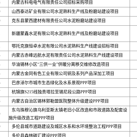
8
内蒙古科电电气有限责任公司招标采购项目
9
山西泰达矿业有限公司水泥熟料生产线及粉磨站建设项目
0
克东县蒙西建材有限责任公司水泥粉磨站建设项目
1
新疆蒙鑫水泥有限公司水泥熟料生产线及粉磨站建设项目
2
鄂托克旗恒卓水泥有限公司水泥熟料生产线建设招标项目
3
内蒙古赤峰远航水泥有限责任公司水泥熟料生产线建设项目
4
华油锡林小区“三供一业”供暖分离移交维修改造项目
5
内蒙古金同有色工业有限公司铜及系列产品深加工项目
6
巴彦淖尔市城市生态绿化及水系景观PPP项目
7
杭锦旗S215线独贵塔拉至锡尼段公路PPP项目
8
内蒙古自治区锡林郭勒盟医院整体升级建设PPP项目
东乌珠穆沁旗乌利亚斯太镇老旧小区改造和市政道路及配套设
9
施升级改造工程PPP项目
0
多伦县城市道路建设及城区水系和水环境整治工程PPP项目
1
多伦县森林碳汇建设PPP项目