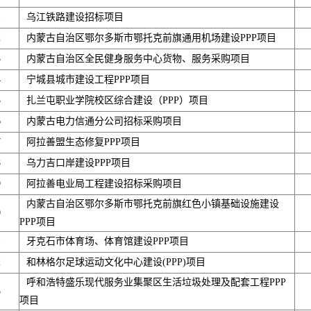
1
乌江铁路建设招标项目
2
内蒙古自治区鄂尔多斯市鄂托克前旗通用机场建设PPP项目
3
内蒙古自治区全民健身服务中心货物、服务采购项目
4
宁城县城市建设工程PPP项目
5
扎兰屯职业学院校区综合建设（PPP）项目
6
内蒙古电力信通分公司招标采购项目
7
阿拉善盟生态修复PPP项目
8
乌力吉口岸建设PPP项目
9
阿拉善电业局工程建设招标采购项目
内蒙古自治区鄂尔多斯市鄂托克前旗红色小镇基础设施建设
0
PPP项目
1
牙克石市体育场、体育馆建设PPP项目
2
和林格尔足球运动文化中心建设(PPP)项目
呼和浩特盛乐现代服务业集聚区生活垃圾处理及配套工程PPP
3
项目