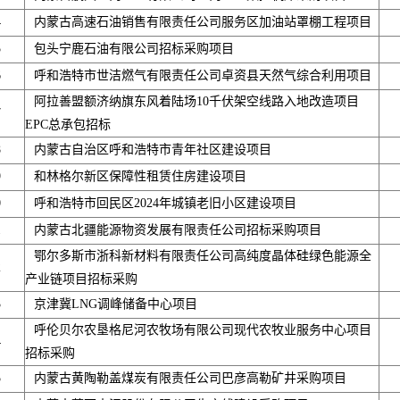
4
内蒙古高速石油销售有限责任公司服务区加油站罩棚工程项目
5
包头宁鹿石油有限公司招标采购项目
6
呼和浩特市世洁燃气有限责任公司卓资县天然气综合利用项目
阿拉善盟额济纳旗东风着陆场10千伏架空线路入地改造项目
7
EPC总承包招标
8
内蒙古自治区呼和浩特市青年社区建设项目
9
和林格尔新区保障性租赁住房建设项目
0
呼和浩特市回民区2024年城镇老旧小区建设项目
1
内蒙古北疆能源物资发展有限责任公司招标采购项目
鄂尔多斯市浙科新材料有限责任公司高纯度晶体硅绿色能源全
2
产业链项目招标采购
3
京津冀LNG调峰储备中心项目
呼伦贝尔农垦格尼河农牧场有限公司现代农牧业服务中心项目
4
招标采购
5
内蒙古黄陶勒盖煤炭有限责任公司巴彦高勒矿井采购项目