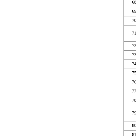
6
6
7
7
7
7
7
7
7
7
7
7
8
8