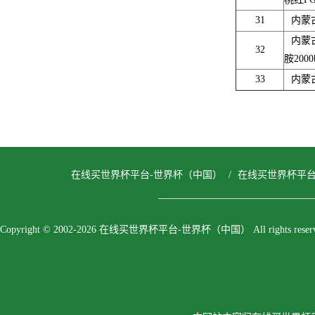
31
内蒙
内蒙
32
胺200
33
内蒙
在线买世界杯平台-世界杯（中国）
/
在线买世界杯平
Copyright © 2002-2026 在线买世界杯平台-世界杯（中国） All rights reserv