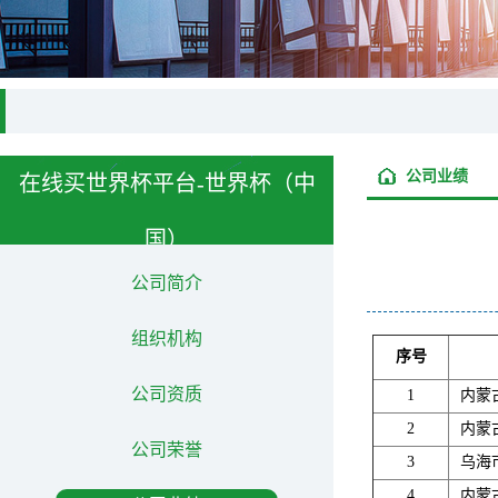
公司业绩
在线买世界杯平台-世界杯（中
国）
About us
公司简介
组织机构
序号
公司资质
1
内蒙
2
内蒙
公司荣誉
3
乌海
4
内蒙