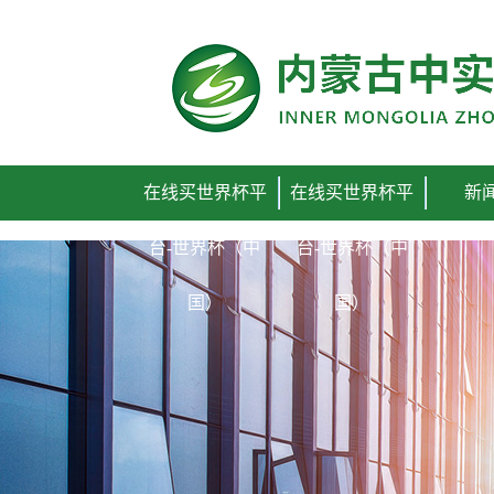
在线买世界杯平台
在线买世界杯平
在线买世界杯平
新
台-世界杯（中
台-世界杯（中
国）
国）