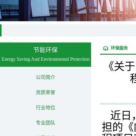
环保服务
节能环保
Energy Saving And Environmental Protection
《关于
公司简介
资质荣誉
行业地位
近日
专业团队
担的《