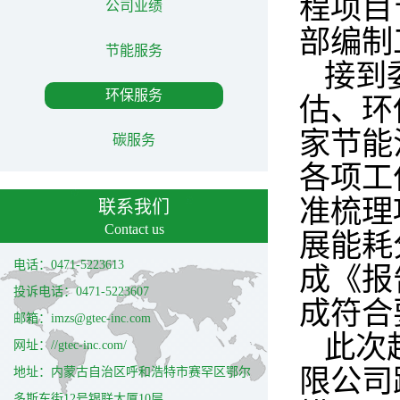
程项目
公司业绩
部编制
节能服务
接到
环保服务
估、环
家节能
碳服务
各项工
准梳理
联系我们
Contact us
展能耗
电话：0471-5223613
成《报
投诉电话：0471-5223607
成符合
邮箱：imzs@gtec-inc.com
此次
网址：//gtec-inc.com/
限公司
地址：内蒙古自治区呼和浩特市赛罕区鄂尔
多斯东街12号银联大厦10层