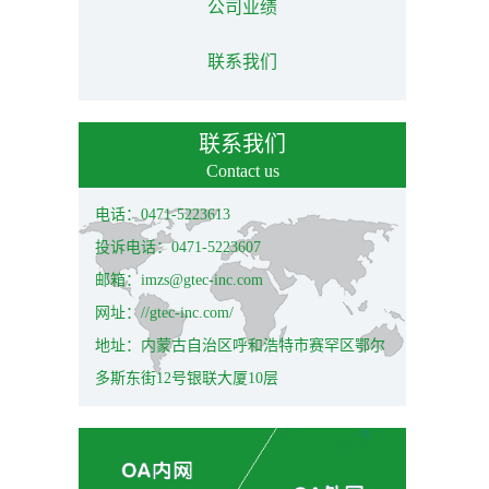
公司业绩
联系我们
联系我们
Contact us
电话：0471-5223613
投诉电话：0471-5223607
邮箱：imzs@gtec-inc.com
网址：//gtec-inc.com/
地址：内蒙古自治区呼和浩特市赛罕区鄂尔
多斯东街12号银联大厦10层