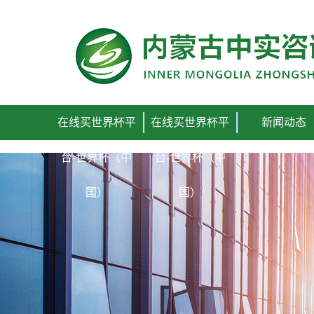
在线买世界杯平台
在线买世界杯平
在线买世界杯平
新闻动态
台-世界杯（中
台-世界杯（中
国）
国）