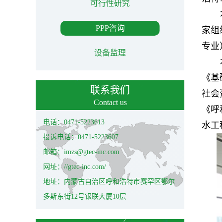
可行性研究
PPP咨询
家组
专业
设备监理
《基
联系我们
社会
Contact us
《呼
电话：0471-5223613
水工
投诉电话：0471-5223607
邮箱：imzs@gtec-inc.com
网址：//gtec-inc.com/
地址：内蒙古自治区呼和浩特市赛罕区鄂尔
多斯东街12号银联大厦10层