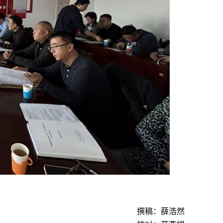
撰稿：薛浩然