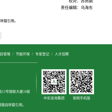
校对：苏燕娟
责任编辑：乌海东
自转载引用。
目管理
/
节能环保
/
专家登记
/
人才招聘
12号银联大厦10层
中实咨询集团
官网手机版
得擅自转载引用。