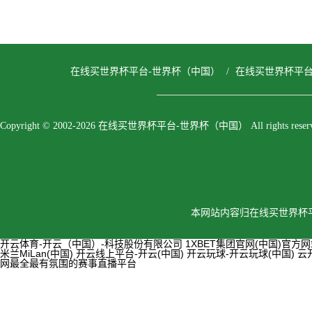
在线买世界杯平台-世界杯（中国）
/
在线买世界杯平
Copyright © 2002-2026 在线买世界杯平台-世界杯（中国） All rights reserv
本网站内容归在线买世界杯
开云体育-开云（中国）-科技股份有限公司
1XBET集团官网(中国)官方
米兰MiLan(中国)
开云线上平台-开云(中国)
开云玩球-开云玩球(中国)
云
网最全最有氛围的赛事直播平台