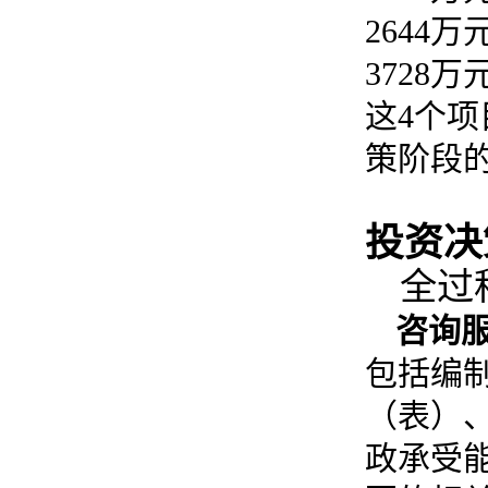
2644
万
3728
万
这
4
个项
策阶段
投资决
全过
咨询
包括编
（表）
政承受