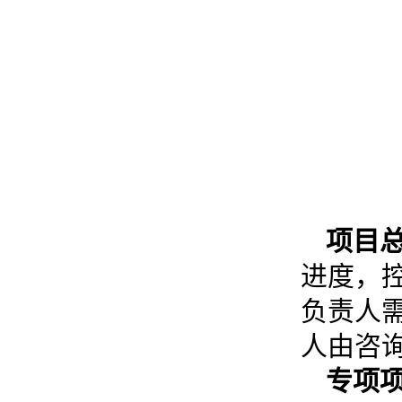
项目
进度，
负责人
人由咨
专项