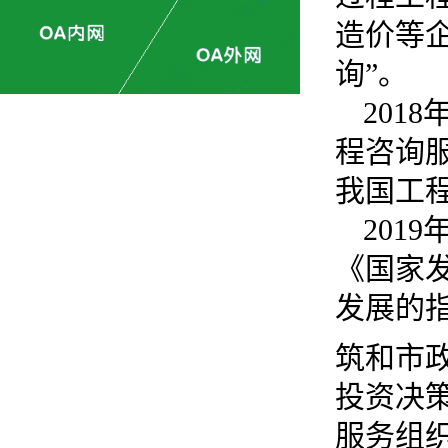
造价等
询”。
2018
程咨询
我国工
2019
《国家
发展的
筑和市
投资决
服务组