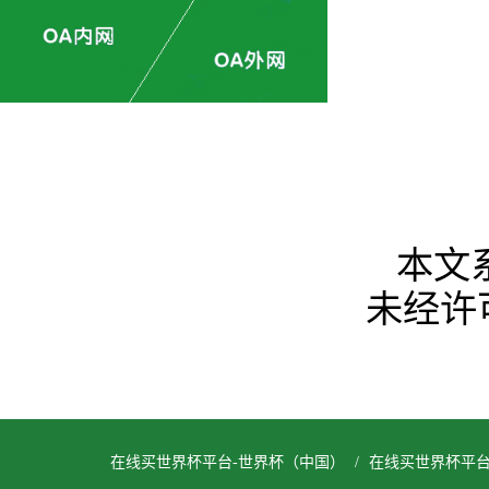
本文
未经许
在线买世界杯平台-世界杯（中国）
/
在线买世界杯平