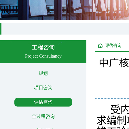
评估咨询
工程咨询
Project Consultancy
中广核
规划
项目咨询
评估咨询
受
全过程咨询
求编制