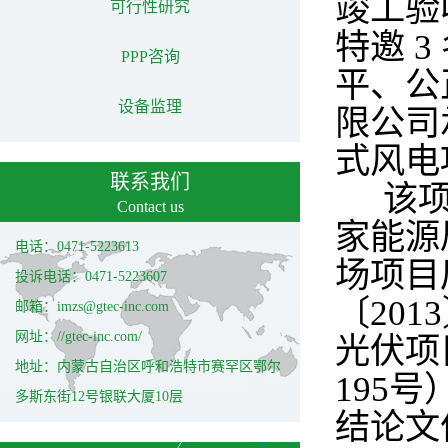
竣工验
可行性研究
特邀 
PPP咨询
平、公
设备监理
限公司
式风电
联系我们
该
Contact us
家能源
电话：0471-5223613
场项目
投诉电话：0471-5223607
〔20
邮箱：imzs@gtec-inc.com
网址：//gtec-inc.com/
光伏项
地址：内蒙古自治区呼和浩特市赛罕区鄂尔
195
多斯东街12号银联大厦10层
结论文