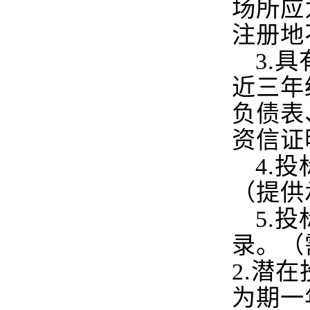
场所应
注册地
3.
近三年
负债表
资信证
4.
（提供
5.
录。（
2.潜
为期一