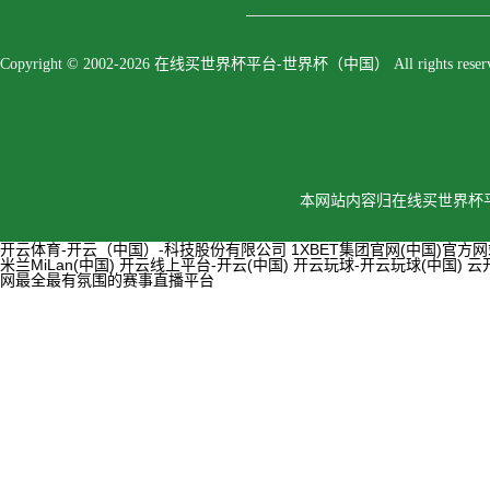
Copyright © 2002-2026 在线买世界杯平台-世界杯（中国） All rights reserv
本网站内容归在线买世界杯
开云体育-开云（中国）-科技股份有限公司
1XBET集团官网(中国)官方
米兰MiLan(中国)
开云线上平台-开云(中国)
开云玩球-开云玩球(中国)
云
网最全最有氛围的赛事直播平台