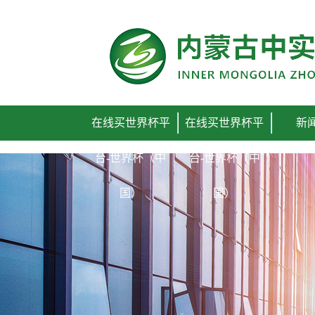
在线买世界杯平台
在线买世界杯平
在线买世界杯平
新
台-世界杯（中
台-世界杯（中
国）
国）