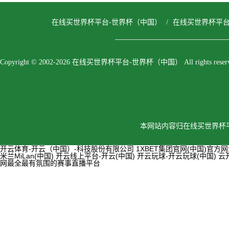
在线买世界杯平台-世界杯（中国）
/
在线买世界杯平
Copyright © 2002-2026 在线买世界杯平台-世界杯（中国） All rights reserv
本网站内容归在线买世界杯
开云体育-开云（中国）-科技股份有限公司
1XBET集团官网(中国)官方
米兰MiLan(中国)
开云线上平台-开云(中国)
开云玩球-开云玩球(中国)
云
网最全最有氛围的赛事直播平台