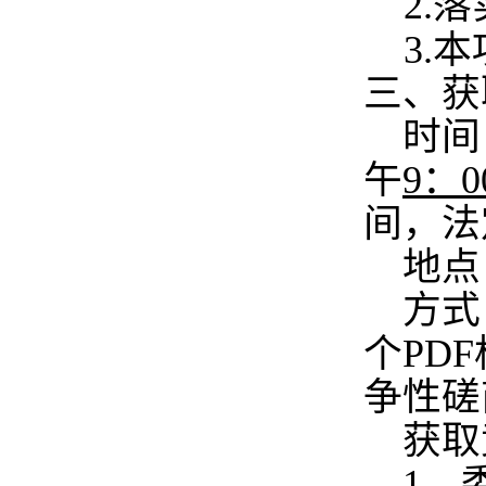
2.
落
3.
本
三、获
时间
午
9：0
间，法
地点
方式
个PDF
争性磋
获取
1
、