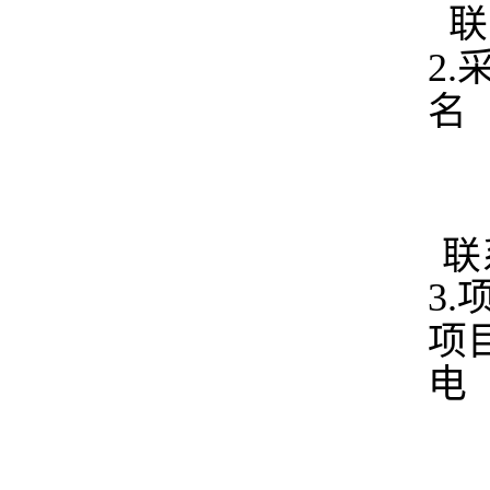
联
2.
名
联
3.
项
电