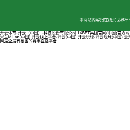
本网站内容归在线买世界杯
开云体育-开云（中国）-科技股份有限公司
1XBET集团官网(中国)官方
米兰MiLan(中国)
开云线上平台-开云(中国)
开云玩球-开云玩球(中国)
云
网最全最有氛围的赛事直播平台