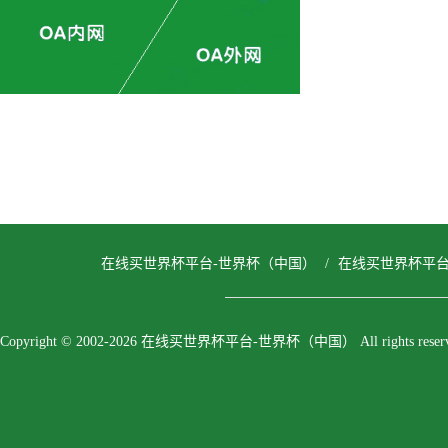
在线买世界杯平台-世界杯（中国）
/
在线买世界杯平
Copyright © 2002-2026 在线买世界杯平台-世界杯（中国） All rights reserv