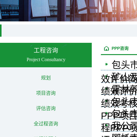
PPP咨询
工程咨询
Project Consultancy
包头
矿山
效评价
规划
霍林
绩效评
项目咨询
包头
绩效考
评估咨询
包头
PPP项
全过程咨询
我公
程PPP