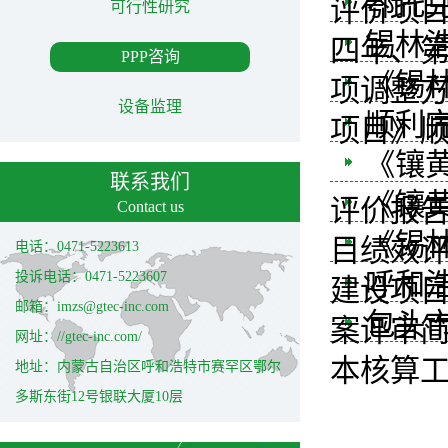
鄂托
评价项
可行性研究
锡林
四年、
PPP咨询
《锡
项调整
设备监理
顺利完
项目》
《镶
联系我们
《镶
评价报
Contact us
《锡
目绩效
电话：0471-5223613
呼和
投诉电话：0471-5223607
建设项
邮箱：imzs@gtec-inc.com
包头
案评审
网址：//gtec-inc.com/
本核算
地址：内蒙古自治区呼和浩特市赛罕区鄂尔
多斯东街12号银联大厦10层