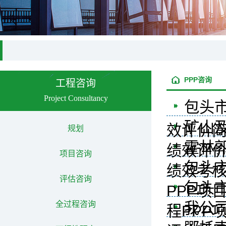
PPP咨询
工程咨询
Project Consultancy
包头
矿山
效评价
规划
霍林
绩效评
项目咨询
包头
绩效考
评估咨询
包头
PPP项
全过程咨询
我公
程PPP