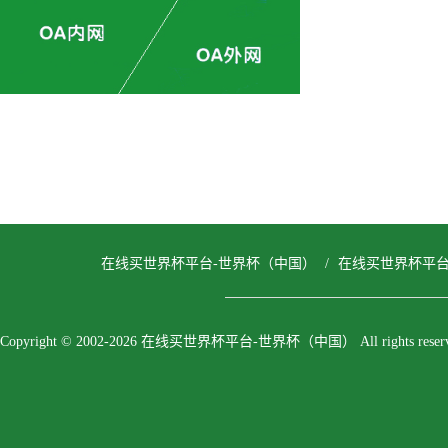
在线买世界杯平台-世界杯（中国）
/
在线买世界杯平
Copyright © 2002-2026 在线买世界杯平台-世界杯（中国） All rights reserv