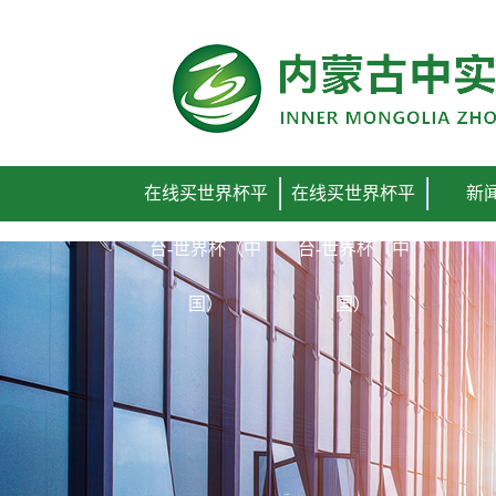
在线买世界杯平台
在线买世界杯平
在线买世界杯平
新
台-世界杯（中
台-世界杯（中
国）
国）