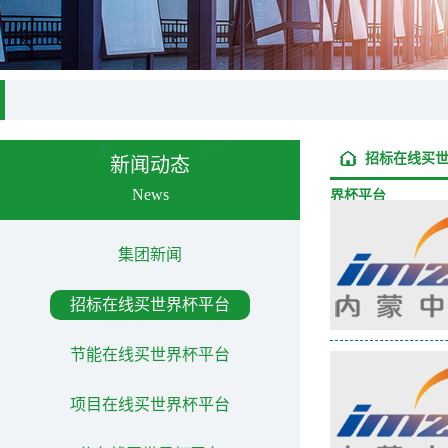
招标在线买
新闻动态
News
界杯平台
集团新闻
招标在线买世界杯平台
节能在线买世界杯平台
项目在线买世界杯平台