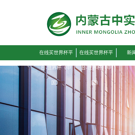
在线买世界杯平台
在线买世界杯平
在线买世界杯平
新
台-世界杯（中
台-世界杯（中
国）
国）